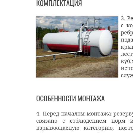
КОМПЛЕКТАЦИЯ
3. 
с к
реб
под
кры
лест
куб.
исп
служ
ОСОБЕННОСТИ МОНТАЖА
4. Перед началом монтажа резерву
связано с соблюдением норм и
взрывоопасную категорию, поэ