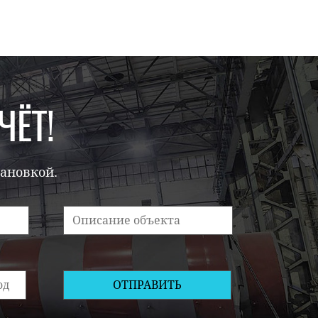
ЧЁТ!
тановкой.